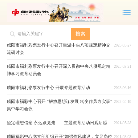
您的位置：
主页
>
党建园地
搜索
咸阳市福利彩票发行中心召开重温中央八项规定精神交
2025-03-27
流研讨会
咸阳市福利彩票发行中心召开深入贯彻中央八项规定精
2025-03-21
神学习教育动员会
咸阳市福利彩票发行中心 开展专题教育活动
2023-06-16
咸阳市福彩中心召开 “解放思想谋发展 转变作风办实事”
2022-05-19
集中学习会议
坚定理想信念 永远跟党走——主题教育活动日观后感
2021-05-28
咸阳福彩中心党支部组织召开“加强作风建设，立足岗位
2021-03-03